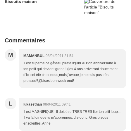
Biscuits maison
Commentaires
M
MAMANBUL
08/04/2011 21:54
Il est superbe ce gâteau pirate!!!:)<br /> Bon anniversaire à
ton petit qui devient grand!! (les 4 ans arriveront doucement
d'ici cet été chez nous,mais j'avoue je ne suis pas très
pressée!!;))bises bon week end!
L
lukasethan
08/04/2011 09:41
Il est MAGNIFIQUE ! Il doit être TRES TRES fier ton p'tit loup...
Il va falloir que tu m'apprennes, dis-donc. Gros bisous
ensoleillés. Anne