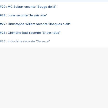
#29 : MC Solaar raconte "Bouge de là"
28 : Lorie raconte "Je vais vite"
#27 : Christophe Willem raconte "Jacques a dit"
#26 : Chimène Badi raconte "Entre nous"
#25 : Indochine raconte "3e sexe"
#24 : Zaho raconte "C'est chelou"
#23 : Patrick Bruel raconte "Au café des délices"
#22 : Kyo raconte "Le chemin"
#21 : Nolwenn Leroy raconte "Cassé"
#20 : Patrick Hernandez raconte "Born to be alive"
#19 : Lorie raconte "Près de moi"
#18 : Michael Jones raconte "A nos actes manqués" (avec Jean-Jacque