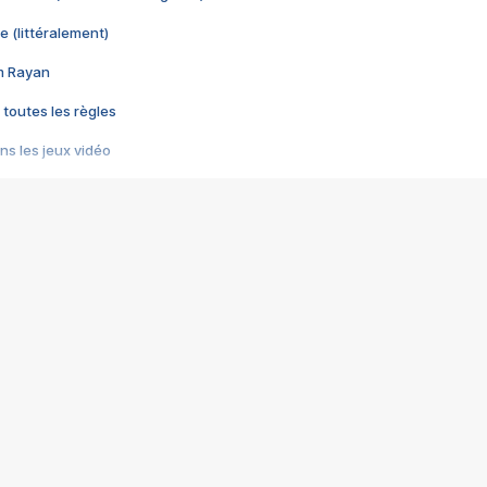
e (littéralement)
im Rayan
 toutes les règles
s les jeux vidéo
us choquant de Rockstar ? - Le scandale BULLY
e plus moche de Steam
du RÊVE tourne au CAUCHEMAR
pendant 8 heures
it… à tort
umiliés par un jeu vidéo
ire - Final Fantasy 8
ti un empire - Age of Empires