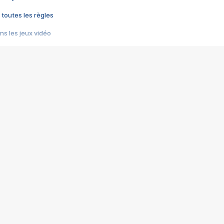
 toutes les règles
s les jeux vidéo
us choquant de Rockstar ? - Le scandale BULLY
e plus moche de Steam
du RÊVE tourne au CAUCHEMAR
pendant 8 heures
it… à tort
umiliés par un jeu vidéo
ire - Final Fantasy 8
ti un empire - Age of Empires
story DOFUS
tard, il crée l'un des pires jeux de tous les temps, MindsEye.