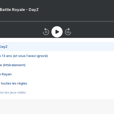
 Battle Royale - DayZ
 DayZ
 a 13 ans (et vous l'avez ignoré)
e (littéralement)
im Rayan
 toutes les règles
s les jeux vidéo
us choquant de Rockstar ? - Le scandale BULLY
e plus moche de Steam