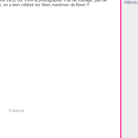
 29/52 sur Vivre la photographie. Pas de mariage, pas de
Créer un
, on a bien célébré les fêtes maritimes de Brest !!
Publicité