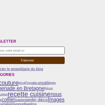
SLETTER
ter le propriétaire du blog
GORIES
couture
noël
déco
tricot
Fimo
photo
menade en Bretagne
Récup
recette cuisine
nous
nion
collier
Images
jardin déco
e
papier
noel
peinture
ournal
baptême