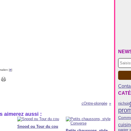
NEW
malien [
#
]
Contac
CATÉ
cOntre-plongée
nichoir
pro
s aimerez aussi :
Commu
cuisin
Snood ou Tour du cou
papier j
Petits chaussons, style