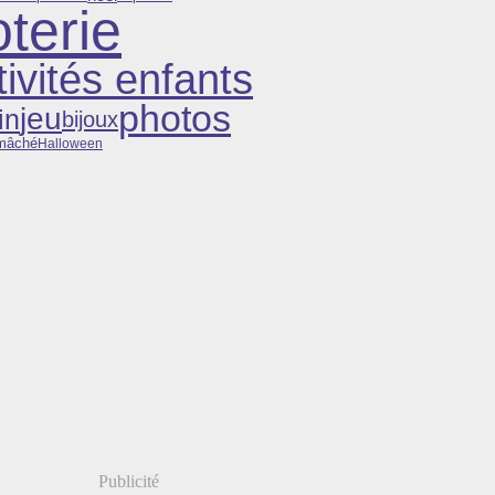
terie
tivités enfants
photos
jeu
in
bijoux
 mâché
Halloween
Publicité