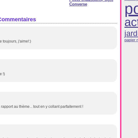
po
Converse
ac
Commentaires
jard
papier
toujours, j'aime!:)
e !)
apport au thème... tout en y collant parfaitement !