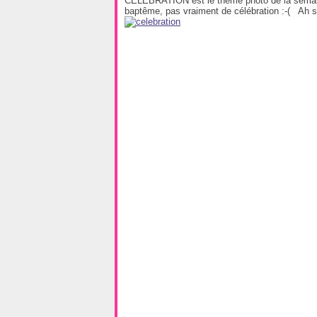
CELEBRATION est le thème photo de la semaine
baptême, pas vraiment de célébration :-( Ah si