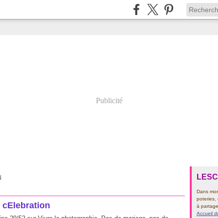
Publicité
LES
N
Dans mon 
poteries,
cElebration
à partage
Accueil d