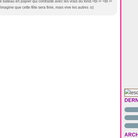
 bateau en papier qui contraste avec les vrais du fond.<br /> <br />
'imagine que cette fête sera finie, mais vive les autres :o)
DERN
ARCH