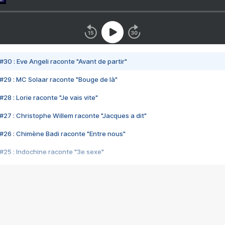
#30 : Eve Angeli raconte "Avant de partir"
#29 : MC Solaar raconte "Bouge de là"
28 : Lorie raconte "Je vais vite"
#27 : Christophe Willem raconte "Jacques a dit"
#26 : Chimène Badi raconte "Entre nous"
#25 : Indochine raconte "3e sexe"
#24 : Zaho raconte "C'est chelou"
#23 : Patrick Bruel raconte "Au café des délices"
#22 : Kyo raconte "Le chemin"
#21 : Nolwenn Leroy raconte "Cassé"