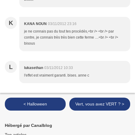
K
KANA NOUN
03/11/2012 23:16
je ne connais pas du tout tes procédés,<br /> <br /> par
contre, je connais très très bien cette ferme ....<br /> <br />
bisous
L
lukasethan
03/11/2012 10:33
l'effet est vraiment garanti. bises. anne c
< Halloween
Vert, vous avez VERT ? >
Hébergé par Canalblog
Top articles