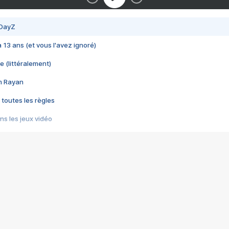
 DayZ
 a 13 ans (et vous l'avez ignoré)
e (littéralement)
im Rayan
 toutes les règles
s les jeux vidéo
us choquant de Rockstar ? - Le scandale BULLY
e plus moche de Steam
du RÊVE tourne au CAUCHEMAR
pendant 8 heures
it… à tort