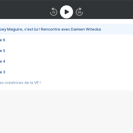
bey Maguire, c'est lui ! Rencontre avec Damien Witecka
e 6
e 5
e 4
e 3
s créatrices de la VF !
e 2
e 1
e Mektoub My Love arrive enfin ! Rencontre avec Shaïn Boumedine et Sal
i : après Toni en famille