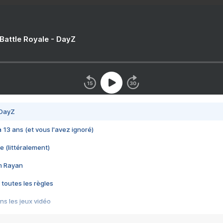
 Battle Royale - DayZ
 DayZ
 a 13 ans (et vous l'avez ignoré)
e (littéralement)
im Rayan
 toutes les règles
s les jeux vidéo
us choquant de Rockstar ? - Le scandale BULLY