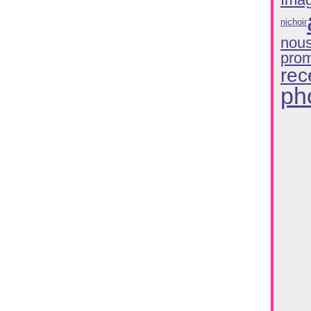
Ima
nichoir
nou
pro
rec
ph