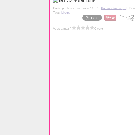
Posté par lescreasdeval à 15:07 -
Commentaires [
…
]
- Per
Tags:
bijoux
Vous aimez ?
0 vote