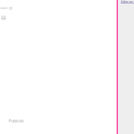
Créer un
malien [
#
]
Publicité