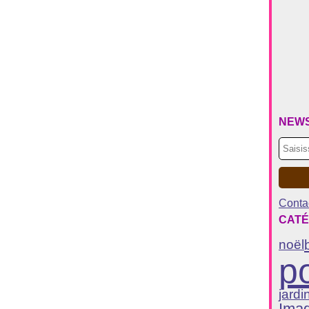
NEW
Contac
CATÉ
noël
po
jardi