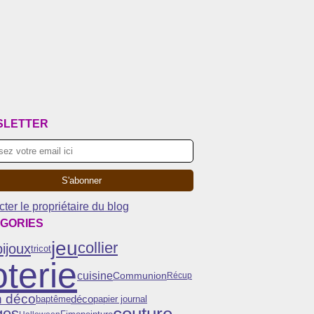
SLETTER
ter le propriétaire du blog
GORIES
jeu
collier
bijoux
tricot
terie
cuisine
Communion
Récup
n déco
déco
baptême
papier journal