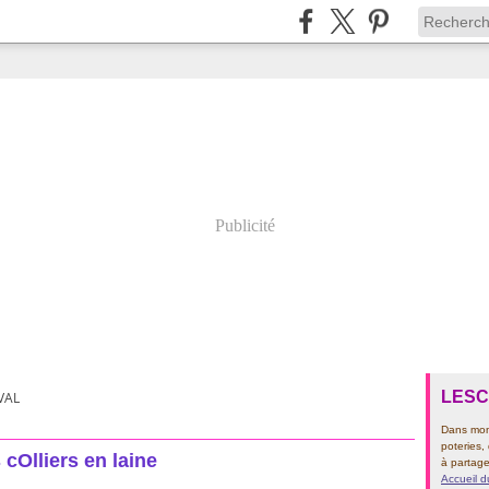
Publicité
LES
VAL
Dans mon 
poteries,
cOlliers en laine
à partage
Accueil d