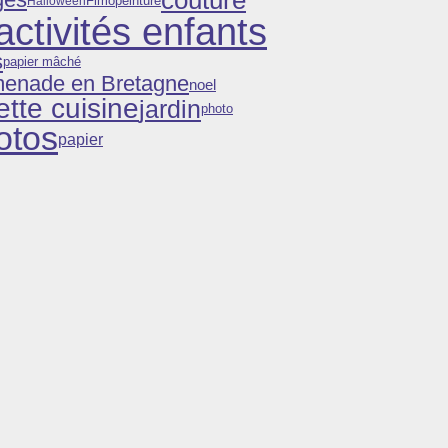
couture
ges
Fimo
peinture
Halloween
activités enfants
s
papier mâché
menade en Bretagne
noel
ette cuisine
jardin
photo
otos
papier