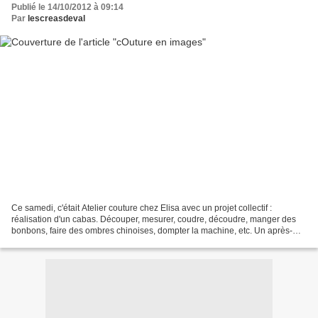
Publié le 14/10/2012 à 09:14
Par
lescreasdeval
Ce samedi, c'était Atelier couture chez Elisa avec un projet collectif :
réalisation d'un cabas. Découper, mesurer, coudre, découdre, manger des
bonbons, faire des ombres chinoises, dompter la machine, etc. Un après-
midi créatif, un cabas presque terminé....