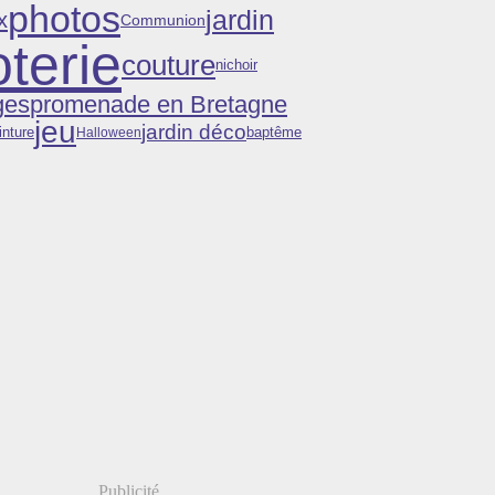
photos
jardin
x
Communion
terie
couture
nichoir
promenade en Bretagne
ges
jeu
jardin déco
inture
Halloween
baptême
Publicité