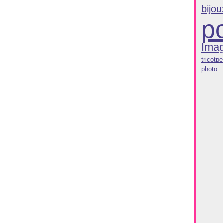
bijou
po
Ima
tricot
pe
photo