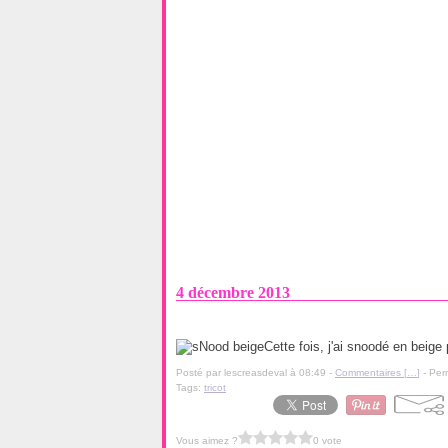
4 décembre 2013
Cette fois, j'ai snoodé en beige 
Posté par lescreasdeval à 08:49 -
Commentaires [
…
]
- Per
Tags:
tricot
Vous aimez ?
0 vote