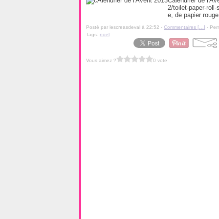
Calendrier de l'Av
2/toilet-paper-roll
e, de papier rouge,
Posté par lescreasdeval à 22:52 -
Commentaires [
…
]
- Per
Tags:
noel
Vous aimez ?
0 vote