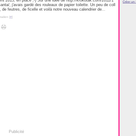
ent 2013, en place ;-) Sur une idée de http://krokotak.com/2012/1
Créer un
-santa/, j'avais gardé des rouleaux de papier toilette. Un peu de coll
 de feutres, de ficelle et voilà notre nouveau calendrier de...
malien [
#
]
Publicité