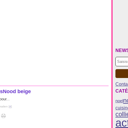
NEW
Contac
sNood beige
CATÉ
pour...
n
noel
malien [
#
]
cuisin
colli
ac