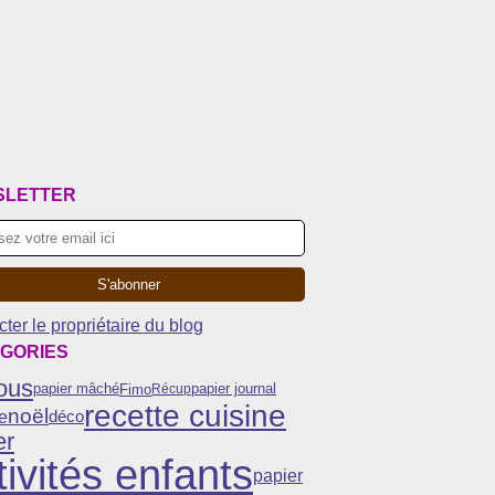
SLETTER
ter le propriétaire du blog
GORIES
ous
Fimo
papier mâché
Récup
papier journal
recette cuisine
noël
e
déco
er
tivités enfants
papier