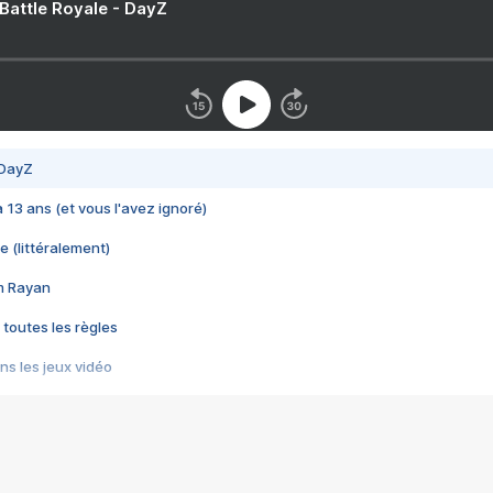
 Battle Royale - DayZ
 DayZ
 a 13 ans (et vous l'avez ignoré)
e (littéralement)
im Rayan
 toutes les règles
s les jeux vidéo
us choquant de Rockstar ? - Le scandale BULLY
e plus moche de Steam
du RÊVE tourne au CAUCHEMAR