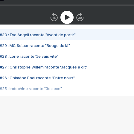
#30 : Eve Angeli raconte "Avant de partir"
#29 : MC Solaar raconte "Bouge de là"
28 : Lorie raconte "Je vais vite"
#27 : Christophe Willem raconte "Jacques a dit"
#26 : Chimène Badi raconte "Entre nous"
#25 : Indochine raconte "3e sexe"
#24 : Zaho raconte "C'est chelou"
#23 : Patrick Bruel raconte "Au café des délices"
#22 : Kyo raconte "Le chemin"
#21 : Nolwenn Leroy raconte "Cassé"