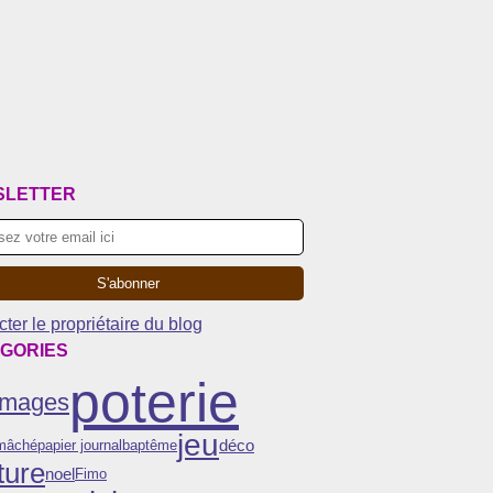
SLETTER
ter le propriétaire du blog
GORIES
poterie
Images
jeu
déco
 mâché
papier journal
baptême
ture
noel
Fimo