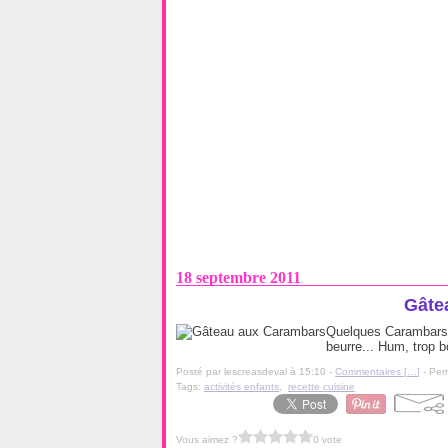
18 septembre 2011
Gâte
Quelques Carambars. Q
beurre... Hum, trop bo
Posté par lescreasdeval à 15:10 -
Commentaires [
…
]
- Per
Tags:
activités enfants
,
recette cuisine
Vous aimez ?
0 vote