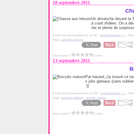
18 septembre 2011
Cha
Un dimanche devant la TV
à court d'idées. On a déc
nte et pleine de surprises
Posté par lescreasdeval à 11:30 -
Commentaires [
…
]
- Perm
Tags:
activités enfants
Vous aimez ?
0 vote
13 septembre 2011
B
Par hasard, j'ai trouvé ce t
s jolis gateaux (sans oublie
-))
Posté par lescreasdeval à 22:09 -
Commentaires [
…
]
- Per
Tags:
activités enfants
,
recette cuisine
Vous aimez ?
0 vote