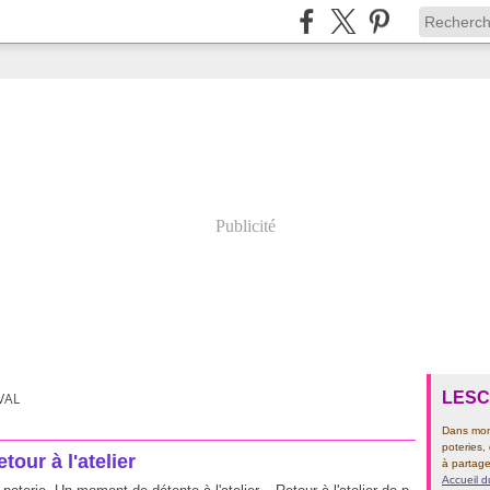
Publicité
LES
VAL
Dans mon 
poteries,
tour à l'atelier
à partage
Accueil d