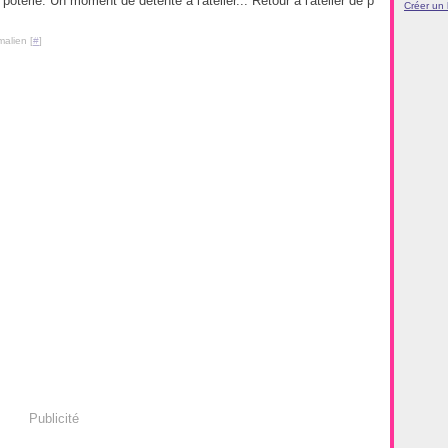
 poterie. Un moment de détente à l'atelier... Retour à l'atelier de p
Créer un
malien [
#
]
Publicité