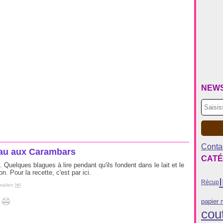
NEW
Contac
au aux Carambars
CATÉ
uelques blagues à lire pendant qu'ils fondent dans le lait et le
n. Pour la recette, c'est par ici.
Récup
malien [
#
]
papier
cou