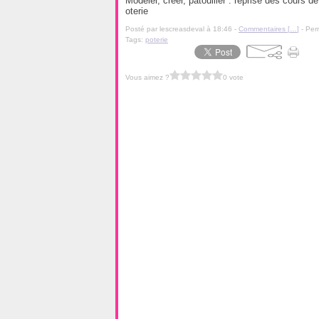
Modeler, créer, patouiller : reprise des cours de
oterie
Posté par lescreasdeval à 18:46 -
Commentaires [
…
]
- Per
Tags:
poterie
Vous aimez ?
0 vote