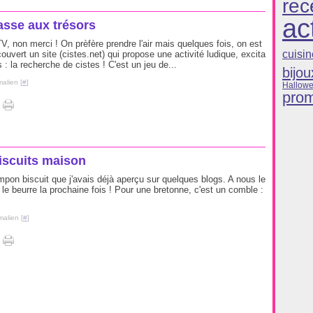
rec
ac
sse aux trésors
, non merci ! On prèfère prendre l'air mais quelques fois, on est
cuisin
ouvert un site (cistes.net) qui propose une activité ludique, excita
 : la recherche de cistes ! C'est un jeu de...
bijou
alien [
#
]
Hallow
pro
iscuits maison
ampon biscuit que j'avais déjà aperçu sur quelques blogs. A nous le
r le beurre la prochaine fois ! Pour une bretonne, c'est un comble :
malien [
#
]