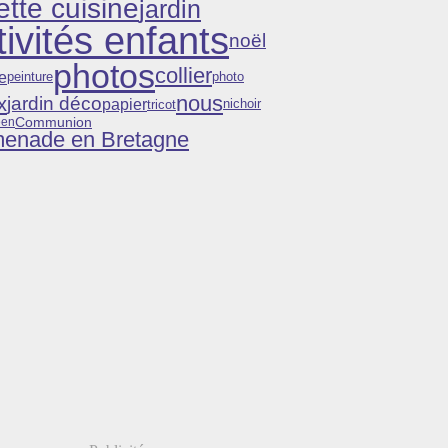
ette cuisine
jardin
tivités enfants
noël
photos
collier
e
peinture
photo
nous
x
jardin déco
papier
tricot
nichoir
Communion
een
menade en Bretagne