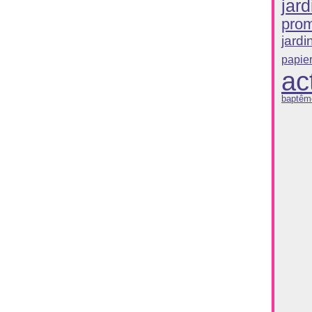
jard
pro
jardi
papie
ac
baptêm