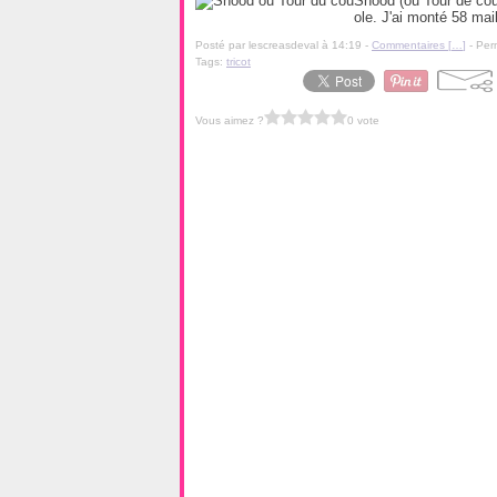
Snood (ou Tour de cou)
ole. J'ai monté 58 mail
Posté par lescreasdeval à 14:19 -
Commentaires [
…
]
- Per
Tags:
tricot
Vous aimez ?
0 vote