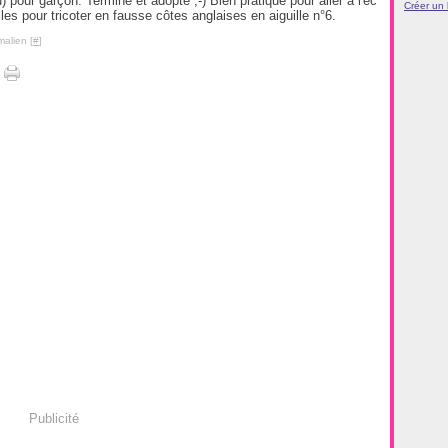
 pour garçon. Terminé et adopté ;-) Bien pratique pour aller à l'éc
Créer un
les pour tricoter en fausse côtes anglaises en aiguille n°6.
malien [
#
]
Publicité