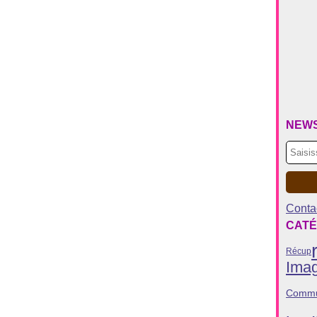
NEW
Contac
CATÉ
Récup
Ima
Commu