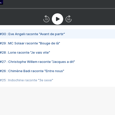
#30 : Eve Angeli raconte "Avant de partir"
#29 : MC Solaar raconte "Bouge de là"
28 : Lorie raconte "Je vais vite"
#27 : Christophe Willem raconte "Jacques a dit"
#26 : Chimène Badi raconte "Entre nous"
#25 : Indochine raconte "3e sexe"
#24 : Zaho raconte "C'est chelou"
#23 : Patrick Bruel raconte "Au café des délices"
#22 : Kyo raconte "Le chemin"