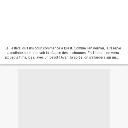
Le Festival du Film court commence à Brest. Comme l'an dernier, je réserve
ma matinée pour aller voir la séance des pitchounes. En 1 heure, on verra
six petits films. Idéal avec un petiot ! Avant la sortie, on s'attardera sur un
décor riche en couleur....