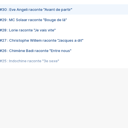
#30 : Eve Angeli raconte "Avant de partir"
#29 : MC Solaar raconte "Bouge de là"
28 : Lorie raconte "Je vais vite"
#27 : Christophe Willem raconte "Jacques a dit"
#26 : Chimène Badi raconte "Entre nous"
#25 : Indochine raconte "3e sexe"
#24 : Zaho raconte "C'est chelou"
#23 : Patrick Bruel raconte "Au café des délices"
#22 : Kyo raconte "Le chemin"
#21 : Nolwenn Leroy raconte "Cassé"
#20 : Patrick Hernandez raconte "Born to be alive"
#19 : Lorie raconte "Près de moi"