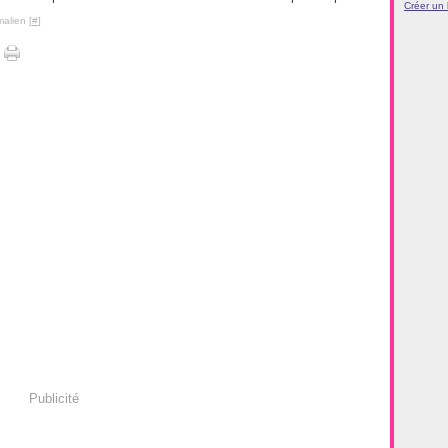
Créer un
alien [
#
]
Publicité