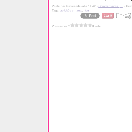
Posté par lescreasdeval à 11:42 -
Commentaires [
…
]
- Perm
Tags:
activités enfants
,
jeu
Vous aimez ?
0 vote