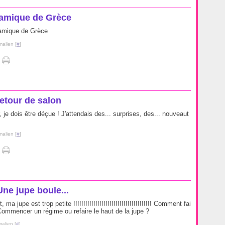
amique de Grèce
ramique de Grèce
malien [
#
]
etour de salon
r, je dois être déçue ! J'attendais des... surprises, des... nouveaut
malien [
#
]
Une jupe boule...
ma jupe est trop petite !!!!!!!!!!!!!!!!!!!!!!!!!!!!!!!!!!!!!!! Comment fai
 Commencer un régime ou refaire le haut de la jupe ?
alien [
#
]