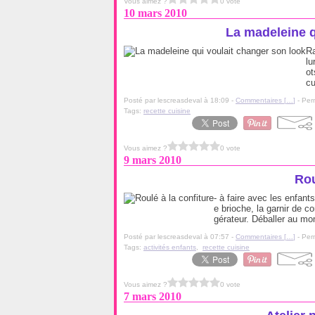
Vous aimez ?
0 vote
10 mars 2010
La madeleine q
Ra
lu
ot
cu
Posté par lescreasdeval à 18:09 -
Commentaires [
…
]
- Per
Tags:
recette cuisine
Vous aimez ?
0 vote
9 mars 2010
Rou
- à faire avec les enfants
e brioche, la garnir de co
gérateur. Déballer au mo
Posté par lescreasdeval à 07:57 -
Commentaires [
…
]
- Per
Tags:
activités enfants
,
recette cuisine
Vous aimez ?
0 vote
7 mars 2010