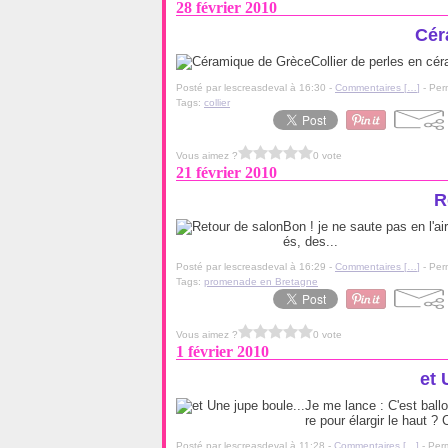
28 février 2010
Cér
Collier de perles en cé
Posté par lescreasdeval à 16:30 -
Commentaires [
…
]
- Per
Tags:
collier
Vous aimez ?
0 vote
21 février 2010
R
Bon ! je ne saute pas en l'ai
és, des...
Posté par lescreasdeval à 16:29 -
Commentaires [
…
]
- Per
Tags:
promenade en Bretagne
Vous aimez ?
0 vote
1 février 2010
et 
Je me lance : C'est ballot, 
re pour élargir le haut ?
Posté par lescreasdeval à 11:28 -
Commentaires [
…
]
- Perm