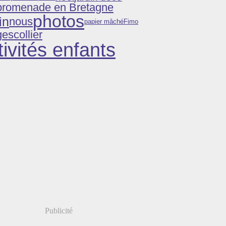
promenade en Bretagne
photos
in
nous
Fimo
papier mâché
ges
collier
tivités enfants
Publicité