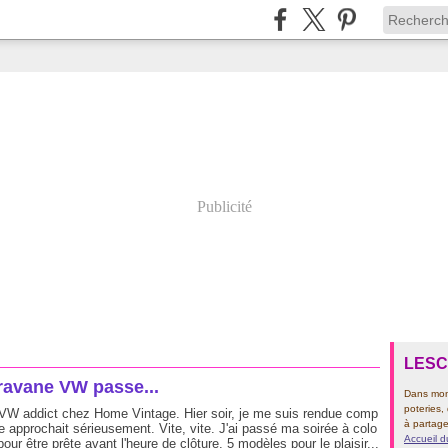
Publicité
LES
ravane VW passe...
Dans mon 
poteries,
 VW addict chez Home Vintage. Hier soir, je me suis rendue comp
à partage
te approchait sérieusement. Vite, vite. J'ai passé ma soirée à colo
Accueil d
 pour être prête avant l'heure de clôture. 5 modèles pour le plaisir...