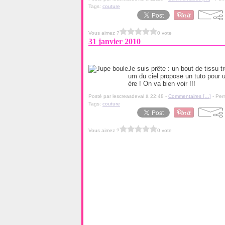
Tags:
couture
Vous aimez ?
0 vote
31 janvier 2010
Je suis prête : un bout de tissu
um du ciel propose un tuto pour u
ère ! On va bien voir !!!
Posté par lescreasdeval à 22:48 -
Commentaires [
…
]
- Per
Tags:
couture
Vous aimez ?
0 vote