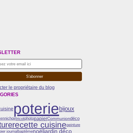
SLETTER
ter le propriétaire du blog
GORIES
poterie
bijoux
cuisine
papier
Communion
déco
tricot
een
nichoir
photo
recette cuisine
ture
peinture
noël
jardin déco
ier journal
baptême