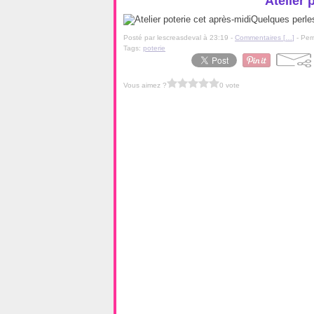
Atelier 
Quelques perles
Posté par lescreasdeval à 23:19 -
Commentaires [
…
]
- Per
Tags:
poterie
Vous aimez ?
0 vote