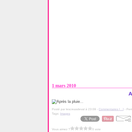
1 mars 2010
A
Posté par lescreasdeval à 23:09 -
Commentaires [
…
]
- Per
Tags:
Images
Vous aimez ?
0 vote