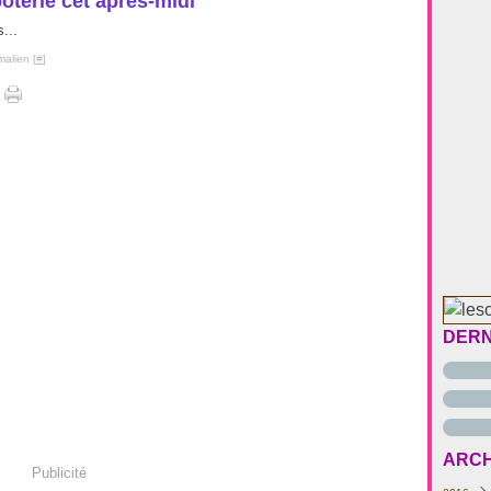
poterie cet après-midi
...
malien [
#
]
DERN
ARCH
Publicité