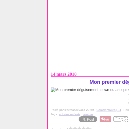
14 mars 2010
Mon premier dé
Posté par lescreasdeval à 22:59 -
Commentaires [
…
]
- Per
Tags:
activités enfants
,
couture