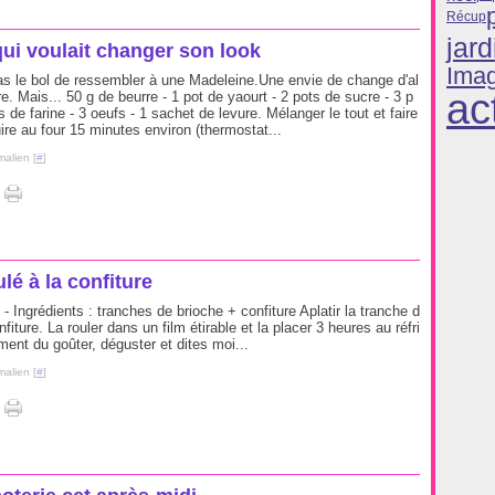
Récup
jard
ui voulait changer son look
Ima
s le bol de ressembler à une Madeleine.Une envie de change d'al
ac
re. Mais... 50 g de beurre - 1 pot de yaourt - 2 pots de sucre - 3 p
s de farine - 3 oeufs - 1 sachet de levure. Mélanger le tout et faire
ire au four 15 minutes environ (thermostat...
malien [
#
]
lé à la confiture
 - Ingrédients : tranches de brioche + confiture Aplatir la tranche d
nfiture. La rouler dans un film étirable et la placer 3 heures au réfri
ment du goûter, déguster et dites moi...
malien [
#
]