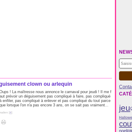
NEW
guisement clown ou arlequin
Contac
Oups ! La maîtresse nous annonce le carnaval pour jeudi ! Il me f
CATÉ
aut prévoir un déguisement pas compliqué à faire, pas compliqué
à enfiler, pas compliqué à enlever et pas compliqué du tout parce
que lorsque l'on n'a pas encore 3 ans, on se sait pas vraiment...
jeu
malien [
#
]
Hallow
cou
noel
pap