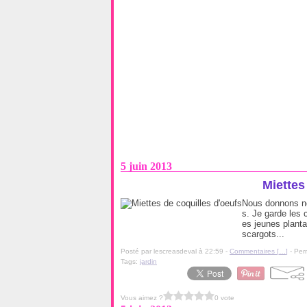
5 juin 2013
Miettes
Nous donnons no
s. Je garde les 
es jeunes planta
scargots...
Posté par lescreasdeval à 22:59 -
Commentaires [
…
]
- Per
Tags:
jardin
Vous aimez ?
0 vote