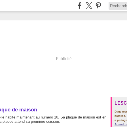
Publicité
LES
aque de maison
Dans mon 
poteries,
elle habite maintenant au numéro 10. Sa plaque de maison est en
à partage
a plaque attend sa première cuisson.
Accueil d