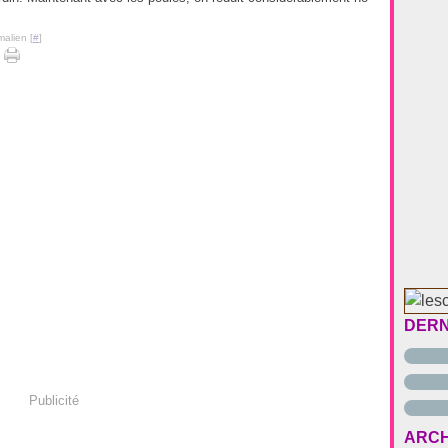
malien [
#
]
DERN
Publicité
ARCH