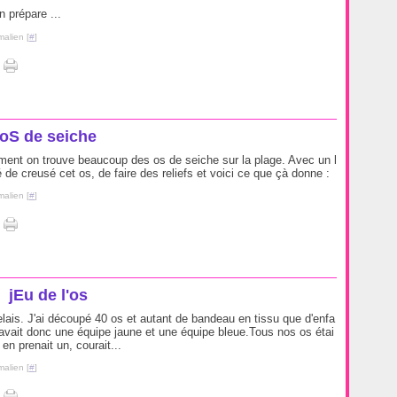
 prépare ...
malien [
#
]
oS de seiche
ment on trouve beaucoup des os de seiche sur la plage. Avec un l
é de creusé cet os, de faire des reliefs et voici ce que çà donne :
malien [
#
]
jEu de l'os
elais. J'ai découpé 40 os et autant de bandeau en tissu que d'enfa
 avait donc une équipe jaune et une équipe bleue.Tous nos os étai
en prenait un, courait...
malien [
#
]