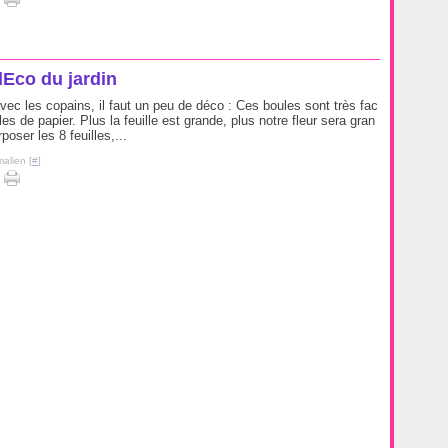
dEco du jardin
vec les copains, il faut un peu de déco : Ces boules sont très fac
illes de papier. Plus la feuille est grande, plus notre fleur sera gran
poser les 8 feuilles,...
alien [
#
]