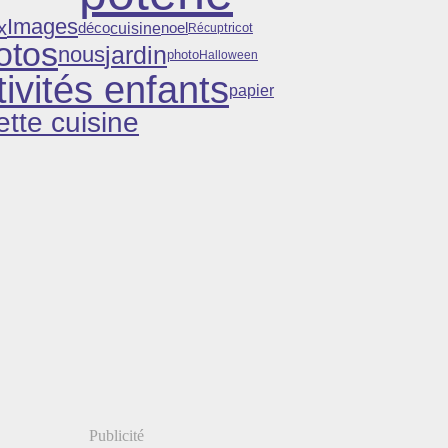
Images
x
cuisine
noel
déco
tricot
Récup
otos
jardin
nous
photo
Halloween
tivités enfants
papier
ette cuisine
Publicité