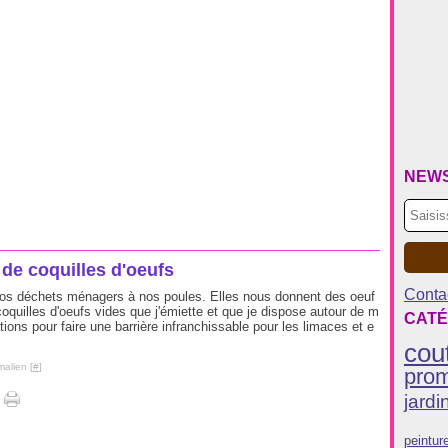
NEW
 de coquilles d'oeufs
Contac
s déchets ménagers à nos poules. Elles nous donnent des oeuf
coquilles d'oeufs vides que j'émiette et que je dispose autour de m
CATÉ
tions pour faire une barrière infranchissable pour les limaces et e
cou
malien [
#
]
pro
jardi
peintur