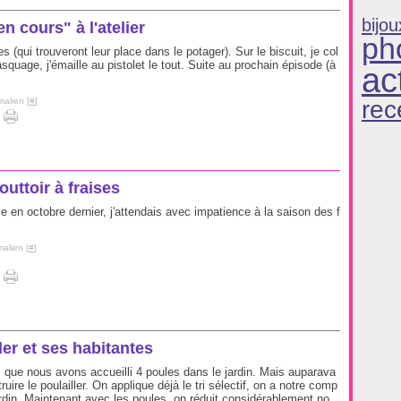
bijou
n cours" à l'atelier
ph
 (qui trouveront leur place dans le potager). Sur le biscuit, je col
quage, j'émaille au pistolet le tout. Suite au prochain épisode (à
ac
malien [
#
]
rec
uttoir à fraises
rie en octobre dernier, j'attendais avec impatience à la saison des f
alien [
#
]
ler et ses habitantes
 que nous avons accueilli 4 poules dans le jardin. Mais auparava
struire le poulailler. On applique déjà le tri sélectif, on a notre comp
ardin. Maintenant avec les poules, on réduit considérablement no