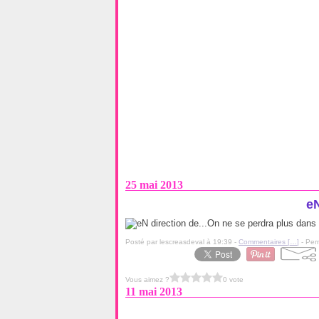
25 mai 2013
eN
On ne se perdra plus dans le
Posté par lescreasdeval à 19:39 -
Commentaires [
…
]
- Per
Vous aimez ?
0 vote
11 mai 2013