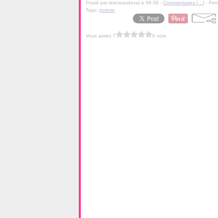
Posté par lescreasdeval à 09:38 -
Commentaires [
…
]
- Per
Tags:
poterie
Vous aimez ?
0 vote