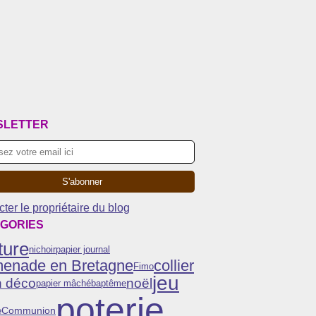
SLETTER
ter le propriétaire du blog
GORIES
ture
nichoir
papier journal
menade en Bretagne
collier
Fimo
jeu
n déco
noël
papier mâché
baptême
poterie
Communion
e