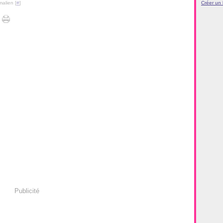
malien [
#
]
Créer un
Publicité