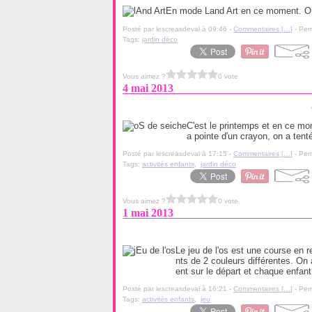
En mode Land Art en ce moment. On
Posté par lescreasdeval à 09:46 -
Commentaires [
…
]
- Per
Tags:
jardin déco
Vous aimez ?
0 vote
4 mai 2013
C'est le printemps et en ce mo
a pointe d'un crayon, on a tent
Posté par lescreasdeval à 17:15 -
Commentaires [
…
]
- Per
Tags:
activités enfants
,
jardin déco
Vous aimez ?
0 vote
1 mai 2013
Le jeu de l'os est une course en r
nts de 2 couleurs différentes. On
ent sur le départ et chaque enfant 
Posté par lescreasdeval à 16:21 -
Commentaires [
…
]
- Per
Tags:
activités enfants
,
jeu