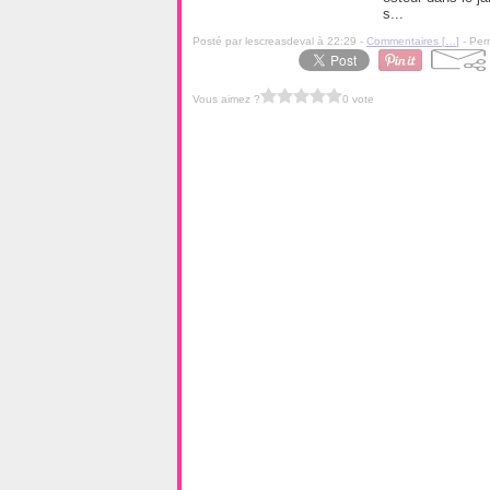
s...
Posté par lescreasdeval à 22:29 -
Commentaires [
…
]
- Per
Vous aimez ?
0 vote