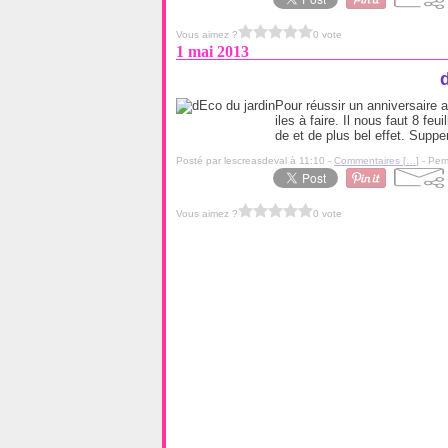
Vous aimez ?
0 vote
1 mai 2013
Pour réussir un anniversaire a
iles à faire. Il nous faut 8 feu
de et de plus bel effet. Supper
Posté par lescreasdeval à 11:10 -
Commentaires [
…
]
- Perm
Vous aimez ?
0 vote