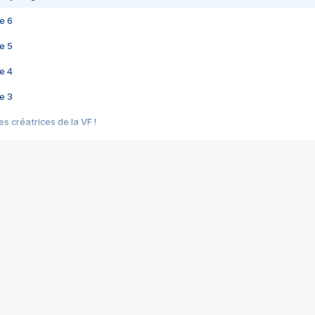
e 6
e 5
e 4
e 3
s créatrices de la VF !
e 2
e 1
e Mektoub My Love arrive enfin ! Rencontre avec Shaïn Boumedine et Sal
i : après Toni en famille
elle réalise le bouleversant Dites lui que je l'aime
ais ! Rencontre autour de Vie privée de Rebecca Zlotowski
 de Marguerite, Grave... Rencontre avec Ella Rumpf