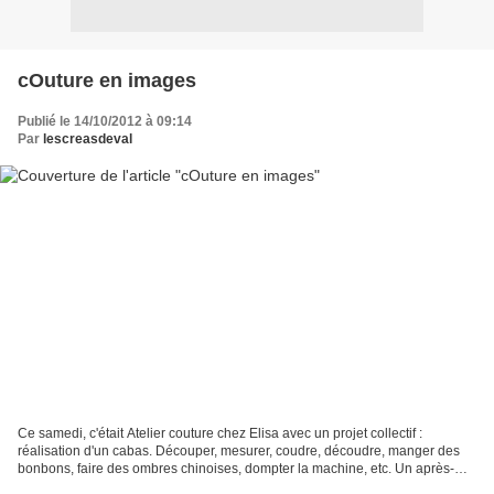
cOuture en images
Publié le 14/10/2012 à 09:14
Par
lescreasdeval
Ce samedi, c'était Atelier couture chez Elisa avec un projet collectif :
réalisation d'un cabas. Découper, mesurer, coudre, découdre, manger des
bonbons, faire des ombres chinoises, dompter la machine, etc. Un après-
midi créatif, un cabas presque terminé....