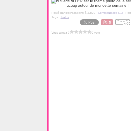
BRILLER est le thème photo de la sema
ucoup autour de moi cette semaine !
Posté par lescreasdeval à 23:29 -
Commentaires [
…
]
- Per
Tags:
photos
Vous aimez ?
0 vote