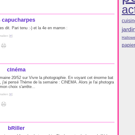
ac
4 capucharpes
cuisin
s dit. Pari tenu :-) et la 4e en marron :
jardi
malien [
#
]
Hallow
papie
cInéma
aine 20/52 sur Vivre la photographie. En voyant cet énorme bat
 j'ai pensé Thème de la semaine : CINEMA. Alors je l'ai photogra
mon choix s'arrête...
malien [
#
]
bRiller