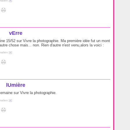
malien [
#
]
vErre
e 15/52 sur Vivre la photographie. Ma première idée fut un mont
utre chose mais... non. Rien d'autre n'est venu,alors la voici :
malien [
#
]
lUmière
emaine sur Vivre la photographie.
malien [
#
]