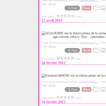
Posté par lescreasdeval à 18:20 -
Commentaires [
…
]
- Per
Tags:
photos
Vous aimez ?
0 vote
15 avril 2012
VERRE est le thème photo de la semain
age comme celui-ci. Bon... j'attendais a
Posté par lescreasdeval à 23:44 -
Commentaires [
…
]
- Per
Tags:
photos
Vous aimez ?
0 vote
26 février 2012
LUMIERE est le thème photo de la s
Posté par lescreasdeval à 23:30 -
Commentaires [
…
]
- Per
Tags:
photos
Vous aimez ?
0 vote
19 février 2012