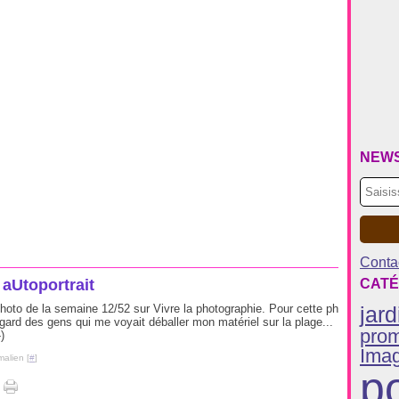
NEW
Contac
aUtoportrait
CATÉ
o de la semaine 12/52 sur Vivre la photographie. Pour cette ph
jard
egard des gens qui me voyait déballer mon matériel sur la plage...
pro
)
Ima
malien [
#
]
po