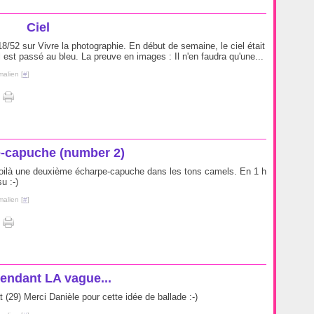
Ciel
/52 sur Vivre la photographie. En début de semaine, le ciel était
el est passé au bleu. La preuve en images : Il n'en faudra qu'une...
malien [
#
]
-capuche (number 2)
) Voilà une deuxième écharpe-capuche dans les tons camels. En 1 h
u :-)
malien [
#
]
tendant LA vague...
 (29) Merci Danièle pour cette idée de ballade :-)