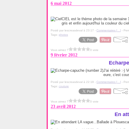
6 mai 2012
CIEL est le thème photo de la semaine 18
gris et enfin aujourd'hui la couleur du ci
Posté par lescreasdeval à 23:17 -
Commentaires [
…
]
- Per
Tags:
photos
Vous aimez ?
0 vote
9 février 2012
Echarpe
J'ai réitéré :-
eure, c'est cous
Posté par lescreasdeval à 22:18 -
Commentaires [
…
]
- Per
Tags:
couture
Vous aimez ?
0 vote
23 avril 2012
En at
Ballade à Plouescat