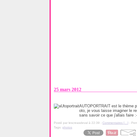
25 mars 2012
AUTOPORTRAIT est le thème phot
oto, je vous laisse imaginer le r
sans savoir ce que j'allais faire :-
Posté par lescreasdeval à 22:39 -
Commentaires [
…
]
- Per
Tags:
photos