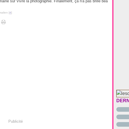
ine sur Vivre la photographie. Finalement, çà n'a pas brillé bea
malien [
#
]
DERN
Publicité