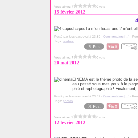
Vous aimez ?
0 vote
15 février 2012
Tu m'en ferais une ? m'ont-elle
Posté par lescreasdeval à 23:35 -
Commentaires [
…
]
- Per
Tags:
couture
Vous aimez ?
0 vote
20 mai 2012
CINEMA est le thème photo de la sem
eau passé sous mes yeux à la plage,
phié et rephotographié ! Finalement, 
Posté par lescreasdeval à 23:42 -
Commentaires [
…
]
- Per
Tags:
photos
Vous aimez ?
0 vote
12 février 2012