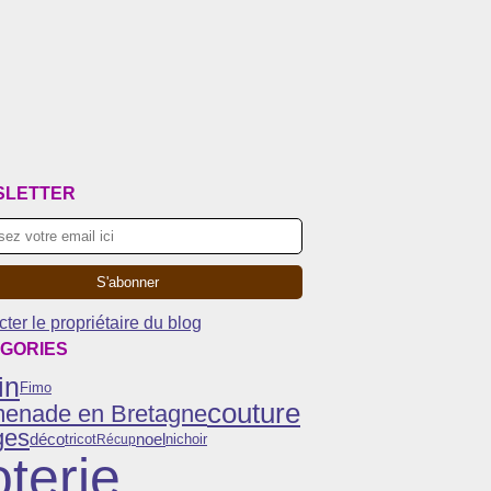
SLETTER
ter le propriétaire du blog
GORIES
in
Fimo
couture
menade en Bretagne
ges
noel
déco
tricot
Récup
nichoir
terie