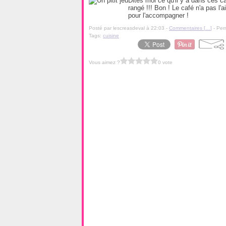
Dites moi ce qu'il y a dans ces c
rangé !!! Bon ! Le café n'a pas l'
pour l'accompagner !
Posté par lescreasdeval à 22:03 -
Commentaires [
…
]
- Per
Tags:
cuisine
Vous aimez ?
0 vote