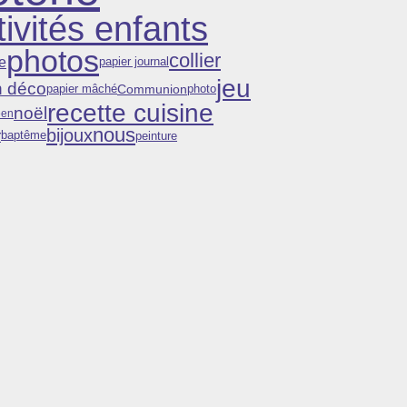
tivités enfants
photos
collier
e
papier journal
jeu
n déco
Communion
papier mâché
photo
recette cuisine
noël
een
nous
bijoux
r
peinture
baptême