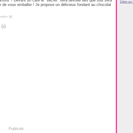
artons ? Devant un café le "secret" sera dévoilé dès que tout sera
Créer un
air de vous emballer ! Je propose un délicieux fondant au chocolat
malien [
#
]
Publicité